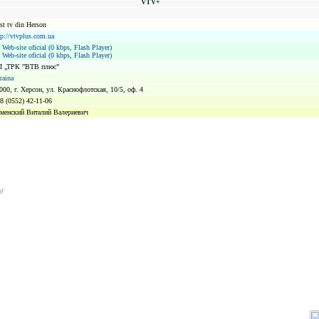
VTV+
st tv din Herson
tp://vtvplus.com.ua
Web-site oficial (0 kbps, Flash Player)
Web-site oficial (0 kbps, Flash Player)
 „ТРК ”ВТВ плюс”
raina
000, г. Херсон, ул. Краснофлотская, 10/5, оф. 4
8 (0552) 42-11-06
менский Виталий Валериевич
ю!