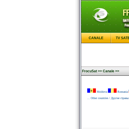
CANALE
TV SAT
FrocuSat >>
Canale >>
Moldova
Romania
... Other countries / Другие страны