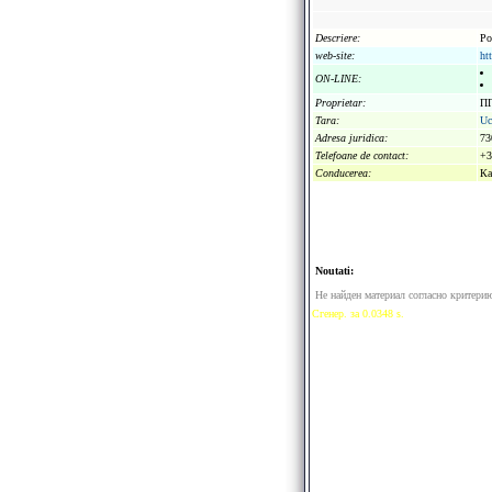
Descriere:
Po
web-site:
ht
ON-LINE:
Proprietar:
ПП
Tara:
Uc
Adresa juridica:
73
Telefoane de contact:
+3
Conducerea:
Ка
Noutati:
Не найден материал согласно критери
Сгенер. за 0.0348 s.