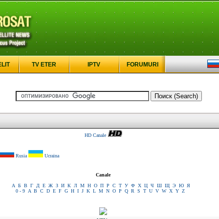
ELIT
TV ETER
IPTV
FORUMURI
HD Canale
Rusia
Ucraina
Canale
А
Б
В
Г
Д
Е
Ж
З
И
К
Л
М
Н
О
П
Р
С
Т
У
Ф
Х
Ц
Ч
Ш
Щ
Э
Ю
Я
0 - 9
A
B
C
D
E
F
G
H
I
J
K
L
M
N
O
P
Q
R
S
T
U
V
W
X
Y
Z