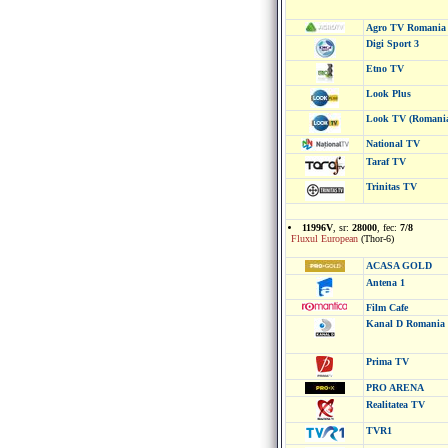
Agro TV Romania
Digi Sport 3
Etno TV
Look Plus
Look TV (Romani
National TV
Taraf TV
Trinitas TV
11996V
, sr:
28000
, fec:
7/8
Fluxul European
(Thor-6)
ACASA GOLD
Antena 1
Film Cafe
Kanal D Romania
Prima TV
PRO ARENA
Realitatea TV
TVR1