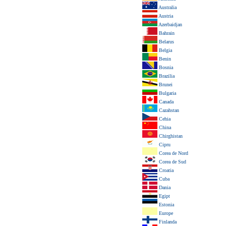
Australia
Austria
Azerbaidjan
Bahrain
Belarus
Belgia
Benin
Bosnia
Brazilia
Brunei
Bulgaria
Canada
Cazahstan
Cehia
China
Chirghistan
Cipru
Corea de Nord
Corea de Sud
Croatia
Cuba
Dania
Egipt
Estonia
Europe
Finlanda