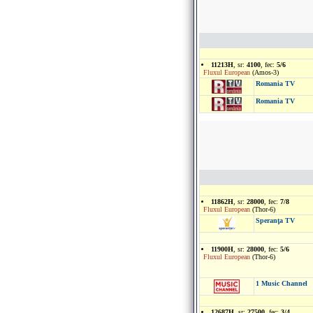
11213H
, sr:
4100
, fec:
5/6
Fluxul European
(Amos-3)
Romania TV
Romania TV
11862H
, sr:
28000
, fec:
7/8
Fluxul European
(Thor-6)
Speranţa TV
11900H
, sr:
28000
, fec:
5/6
Fluxul European
(Thor-6)
1 Music Channel
12687H
, sr:
27500
, fec:
3/4