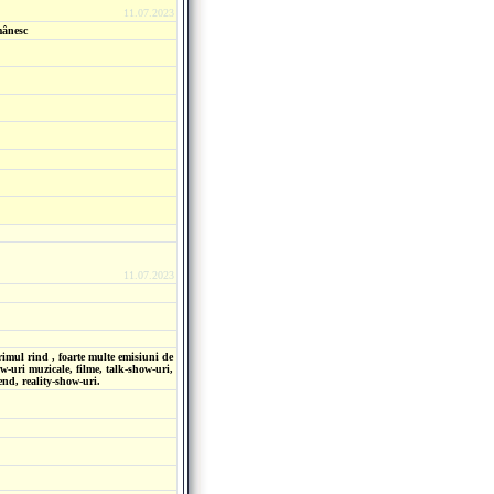
11.07.2023
mânesc
11.07.2023
rimul rind , foarte multe emisiuni de
ow-uri muzicale, filme, talk-show-uri,
nd, reality-show-uri.