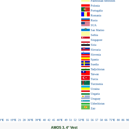
Palestinian territories
Polonia
Portugalia
Romania
Rusia
SUA
San Marino
Serbia
Singapore
Siria
Slovacia
Slovenia
Spania
Suedia
Tadjichistan
Taiwan
Turcia
Turcmenia
Ucraina
Ungaria
Uruguay
Uzbechistan
Zair
3
°E
16
19
°E
21
28
36
°E
39
°E
40
42
45
46
°E
49
51
52
53
°E
55
56
57
58
66
75
°E
80
86
90
AMOS 3, 4° Vest