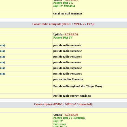
Pachet
:
Digi TV
,
Digi TV Romania
canal muzical romanesc
Canale radio necriptate (DVB-S / MPEG-2 / FTA):
Uplink -
RCS&RDS
Pachet
:
Digi TV
nia)
post de radio romanesc
nia)
post de radio romanesc
nia)
post de radio romanesc
nia)
post de radio romanesc
nia)
post de radio romanesc
nia)
post de radio romanesc
post radio din Romania
Post de radio regional din Târgu Mureş
Post de radio sportiv românesc
Canale criptate (DVB-S / MPEG-2 / scrambled):
Uplink -
RCS&RDS
Pachet
:
Digi TV Romania
,
Digi TV
,
Focus Sat
,