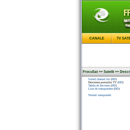
CANALE
TV SAT
FrocuSat >>
Satelit >>
Descri
Sorted channel list
(
HD
)
Descrierea posturilor TV (
HD
)
Tabela de frecvente
(
HD
)
Lista de transpondere
(
HD
)
Noutati transponder