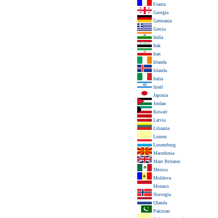
Franta
Georgia
Germania
Grecia
India
Irak
Iran
Irlanda
Islanda
Italia
Izrail
Japonia
Jordan
Kuwait
Latvia
Lituania
Lumea
Luxemburg
Macedonia
Mare Britanie
Mexica
Moldova
Monaco
Norvegia
Olanda
Pakistan