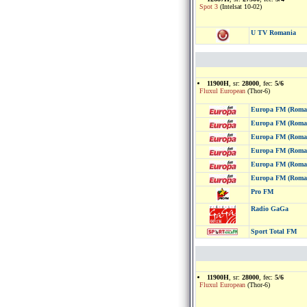
Spot 3
(Intelsat 10-02)
U TV Romania
11900H
, sr:
28000
, fec:
5/6
Fluxul European
(Thor-6)
Europa FM (Roma
Europa FM (Roma
Europa FM (Roma
Europa FM (Roma
Europa FM (Roma
Europa FM (Roma
Pro FM
Radio GaGa
Sport Total FM
11900H
, sr:
28000
, fec:
5/6
Fluxul European
(Thor-6)