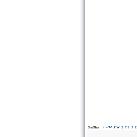
Satellites:
14
4
°W
1
°W
2
5
°E
9
1