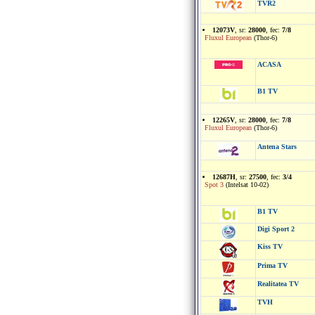
TVR2
12073V
, sr:
28000
, fec:
7/8
Fluxul European
(Thor-6)
ACASA
B1 TV
12265V
, sr:
28000
, fec:
7/8
Fluxul European
(Thor-6)
Antena Stars
12687H
, sr:
27500
, fec:
3/4
Spot 3
(Intelsat 10-02)
B1 TV
Digi Sport 2
Kiss TV
Prima TV
Realitatea TV
TVH