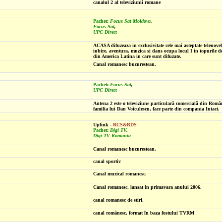
canalul 2 al televiziunii romane
Pachet
:
Focus Sat Moldova
,
Focus Sat
,
UPC Direct
ACASA difuzeaza in exclusivitate cele mai asteptate telenovel
iubire, aventura, muzica si dans ocupa locul I in topurile de
din America Latina in care sunt difuzate.
Canal romanesc bucurestean.
Pachet
:
Focus Sat
,
UPC Direct
Antena 2 este o televiziune particulară comercială din Român
familia lui Dan Voiculescu, face parte din compania Intact.
Uplink -
RCS&RDS
Pachet
:
Digi TV
,
Digi TV Romania
Canal romanesc bucurestean.
canal sportiv
Canal muzical romanesc.
Canal romanesc, lansat in primavara anului 2006.
canal romanesc de stiri.
canal românesc, format în baza fostului TVRM