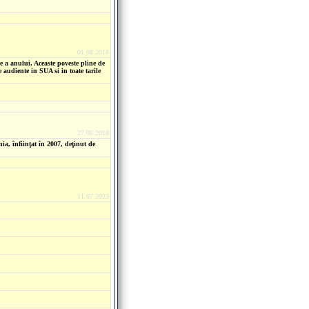
01.08.2018
e a anului. Aceaste poveste pline de
 audiente in SUA si in toate tarile
27.06.2018
ia, înfiinţat în 2007, deţinut de
11.07.2023