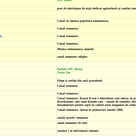
UPC Direct
post de televiziune de nişă dedicat agriculturii şi satului ro
Canal cu muzica populara romaneasca.
Canal romanesc.
a)
Canal romanesc.
Canal romanesc.
Muzica romaneasca, manele.
canal romanesc religios
Pachet
:
UPC Direct
,
Focus Sat
Filme si seriale din anii precedenti
Canal romanesc
Canal romanesc.
Canal romanesc. Kanal D este o televiziune care aduce, in p
divertisment- sub toate formele sale – seriale de comedie, sh
documentare pentru copii in cadrul unor magazine de weeke
Canal romanesc, lansat in primavara anului 2006.
canale sportiv romanesc
canal romanesc de stiri.
canalul 1 al televiziunii romane