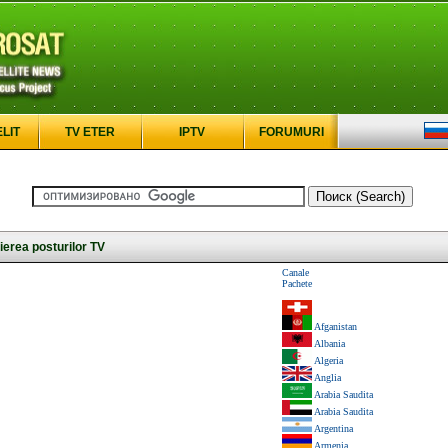
ELIT
TV ETER
IPTV
FORUMURI
erea posturilor TV
Canale
Pachete
Afganistan
Albania
Algeria
Anglia
Arabia Saudita
Arabia Saudita
Argentina
Armenia