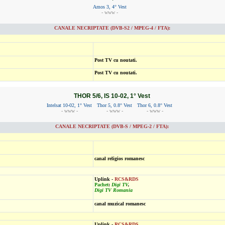
Amos 3, 4° Vest
- www -
CANALE NECRIPTATE (DVB-S2 / MPEG-4 / FTA):
Post TV cu noutati.
Post TV cu noutati.
THOR 5/6, IS 10-02, 1° Vest
Intelsat 10-02, 1° Vest
Thor 5, 0.8° Vest
Thor 6, 0.8° Vest
- www -
- www -
- www -
CANALE NECRIPTATE (DVB-S / MPEG-2 / FTA):
canal religios romanesc
Uplink -
RCS&RDS
Pachet
:
Digi TV
,
Digi TV Romania
canal muzical romanesc
Uplink -
RCS&RDS