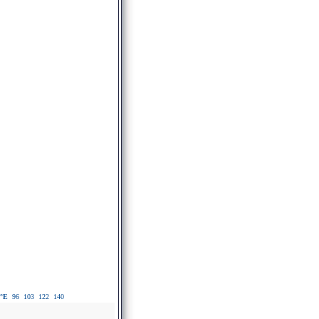
°E
96
103
122
140