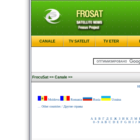
CANALE
TV SATELIT
TV ETER
FrocuSat >>
Canale >>
H
Moldova
Romania
Rusia
Ucraina
... Other countries / Другие страны
А
Б
В
Г
Д
Е
Ж
З
И
К
Л
М
0 - 9
A
B
C
D
E
F
G
H
I
J