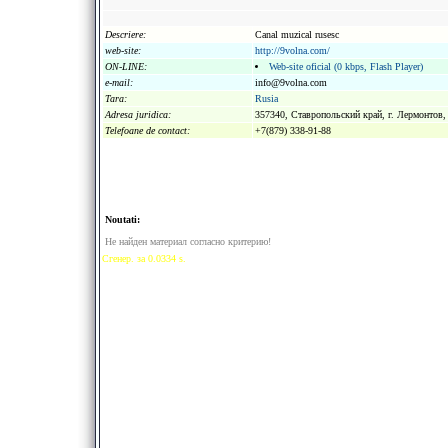
Descriere:
Canal muzical rusesc
web-site:
http://9volna.com/
ON-LINE:
Web-site oficial (0 kbps, Flash Player)
e-mail:
info@9volna.com
Tara:
Rusia
Adresa juridica:
357340, Ставропольский край, г. Лермонтов, 
Telefoane de contact:
+7(879) 338-91-88
Noutati:
Не найден материал согласно критерию!
Сгенер. за 0.0334 s.