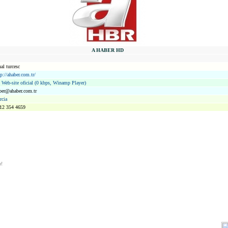
A HABER HD
nal turcesc
tp://ahaber.com.tr/
Web-site oficial (0 kbps, Winamp Player)
ber@ahaber.com.tr
rcia
12 354 4659
ю!