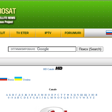
ELIT
TV ETER
IPTV
FORUMURI
HD Canale
Rusia
Ucraina
Canale
А
Б
В
Г
Д
Е
Ж
З
И
К
Л
М
Н
О
П
Р
С
Т
У
Ф
Х
Ц
Ч
Ш
Щ
Э
Ю
Я
0 - 9
A
B
C
D
E
F
G
H
I
J
K
L
M
N
O
P
Q
R
S
T
U
V
W
X
Y
Z