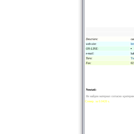
Descriere:
ca
web-site:
ht
ON-LINE:
e-mail:
ha
Tara:
Tu
Fax:
02
Noutati:
Не найден материал согласно критери
Сгенер. за 0.0420 s.