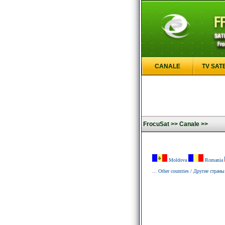
CANALE
TV SAT
FrocuSat >>
Canale >>
Moldova
Romania
... Other countries / Другие страны