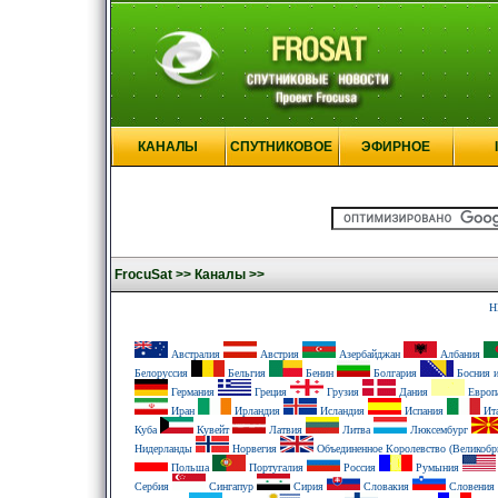
КАНАЛЫ
СПУТНИКОВОЕ
ЭФИРНОЕ
FrocuSat >>
Каналы >>
H
Австралия
Австрия
Азербайджан
Албания
Белоруссия
Бельгия
Бенин
Болгария
Босния и
Германия
Греция
Грузия
Дания
Европ
Иран
Ирландия
Исландия
Испания
Ит
Куба
Кувейт
Латвия
Литва
Люксембург
Нидерланды
Норвегия
Объединенное Королевство (Великобр
Польша
Португалия
Россия
Румыния
Сербия
Сингапур
Сирия
Словакия
Словения