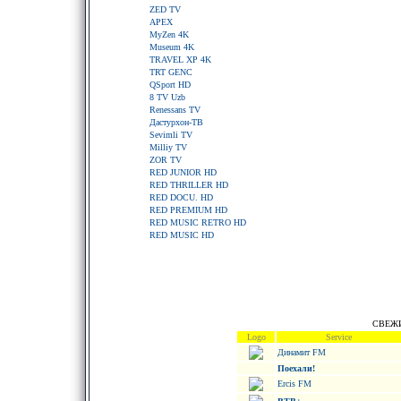
ZED TV
APEX
MyZen 4K
Museum 4K
TRAVEL XP 4K
TRT GENC
QSport HD
8 TV Uzb
Renessans TV
Дастурхон-ТВ
Sevimli TV
Milliy TV
ZOR TV
RED JUNIOR HD
RED THRILLER HD
RED DOCU. HD
RED PREMIUM HD
RED MUSIC RETRO HD
RED MUSIC HD
СВЕЖИ
Logo
Service
Динамит FM
Поехали!
Ercis FM