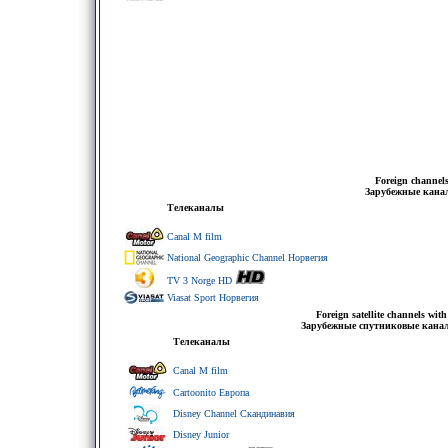
Foreign channels
Зарубежные кана
Телеканалы
Canal M film
National Geographic Channel Норвегия
TV 3 Norge HD
Viasat Sport Норвегия
Foreign satellite channels wit
Зарубежные спутниковые канал
Телеканалы
Canal M film
Cartoonito Европа
Disney Channel Скандинавия
Disney Junior