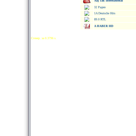
Aaj Tak International
32 Радио
1A Deutsche Hits
89.0 RTL
A HABER HD
Сгенер. за 0.3796 s.