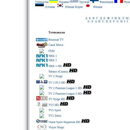
Узбекистан
Украина
Уругвай
Финляндия
Фран
Эстония
Южная Корея
Япония
А
Б
В
Г
Д
Е
Ж
З
И
К
Л
М
0 - 9
A
B
C
D
E
F
G
H
I
J
Телеканалы
Brunstad TV
Canal Motor
FEM
NRK 1
NRK 1
NRK 1 HD
Telenor eCinema
TV 2 Norge
TV 2 PL3 HD
TV 2 Premiere League 1 HD
TV 2 Premiere League 2 HD
TV Norge HD
TV2 HD
TV2 Sport
TV2 Zebra
Viasat Sport Норвегия HD
Visjon Norge