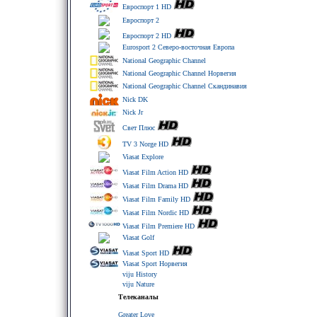
Евроспорт 1 HD
Евроспорт 2
Евроспорт 2 HD
Eurosport 2 Северо-восточная Европа
National Geographic Channel
National Geographic Channel Норвегия
National Geographic Channel Скандинавия
Nick DK
Nick Jr
Свет Плюс
TV 3 Norge HD
Viasat Explore
Viasat Film Action HD
Viasat Film Drama HD
Viasat Film Family HD
Viasat Film Nordic HD
Viasat Film Premiere HD
Viasat Golf
Viasat Sport HD
Viasat Sport Норвегия
viju History
viju Nature
Телеканалы
Greater Love