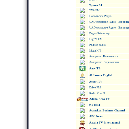
ВТВ+
Туапсе 24
TVA FM
Подольское Радио
UA:Украинское Радио - Винница
UA:Украинское Радио - Винница
Радио Байрактар
Digi24 FM
Родное радио
Mega HIT
Авторадио Владивосток
Авторадио Таджикистан
Алау ТВ
Al Jazeera English
Accent TV
Drive FM
Radio Zum 3
Adana Koza TV
9 Волна
Atameken Business Channel
ABC News
Aastha TV International