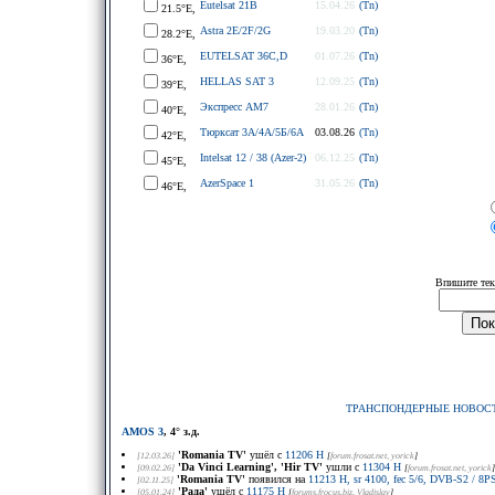
Eutelsat 21B
15.04.26
(Tn)
21.5°E,
Astra 2E/2F/2G
19.03.20
(Tn)
28.2°E,
EUTELSAT 36C,D
01.07.26
(Tn)
36°E,
HELLAS SAT 3
12.09.25
(Tn)
39°E,
Экспресс АМ7
28.01.26
(Tn)
40°E,
Тюрксат 3A/4A/5Б/6A
03.08.26
(Tn)
42°E,
Intelsat 12 / 38 (Azer-2)
06.12.25
(Tn)
45°E,
AzerSpace 1
31.05.26
(Tn)
46°E,
Впишите тек
ТРАНСПОНДЕРНЫЕ НОВОС
AMOS 3
, 4° з.д.
'Romania TV'
ушёл с
11206 H
[12.03.26]
[
forum.frosat.net
, yorick
]
'Da Vinci Learning', 'Hir TV'
ушли с
11304 H
[09.02.26]
[
forum.frosat.net
, yorick
]
'Romania TV'
появился на
11213 H, sr 4100, fec 5/6, DVB-S2 / 8
[02.11.25]
'Рада'
ушёл с
11175 H
[05.01.24]
[
forums.frocus.biz
, Vladislav
]