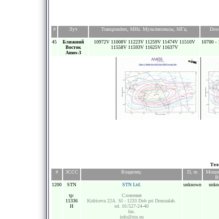
#
Луч
Transponders, MHz. Мультиплексы, МГц.
Dow
45
Ближний
10972V 11008V 11223V 11259V 11474V 11510V
10700 - 
Восток
11558V 11593V 11625V 11637V
Amos-3
Тел
#
ЗССС
Владелец:
D, m
Мощно
В
1200
STN
STN Ltd.
unknown
unkn
tp:
Словения
11336
Kidriceva 22A. SI - 1233 Dob pri Domzalah.
H
tel. 01/527-24-40
fax.
info@stn.eu