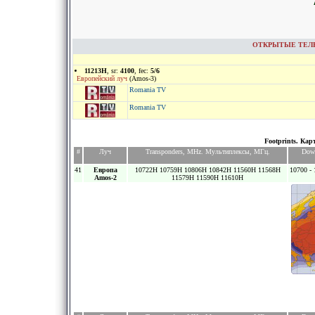
ОТКРЫТЫЕ ТЕЛЕКА
11213H
, sr:
4100
, fec:
5/6
Европейский луч
(Amos-3)
Romania TV
Romania TV
Footprints. Кар
#
Луч
Transponders, MHz. Мультиплексы, МГц.
Dow
41
Европа
10722H 10759H 10806H 10842H 11560H 11568H
10700 - 
Amos-2
11579H 11590H 11610H