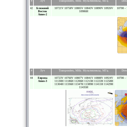
#
Луч
Transponders, MHz. Мультиплексы, МГц.
Dow
42
Ближний
10721V 10758V 10805V 10843V 10890V 10926V
10700 - 
Восток
10986H
Amos-2
#
Луч
Transponders, MHz. Мультиплексы, МГц.
Dow
44
Европа
10723V 10760V 10807V 10841V 10888V 10924V
10700 - 
Amos-3
11130H 11186H 11206H 11213H 11222H 11258H
11304H 11336H 11347H 11389H 11411H 11429H
11435H