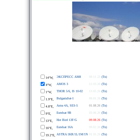
ЭКСПРЕСС АМ8
09.11.23
(Tn)
14°W,
AMOS 3
12.03.26
(Tn)
4°W,
THOR 5/6, IS 10-02
13.03.26
(Tn)
1°W,
BulgariaSat-1
09.01.26
(Tn)
1.9°E,
Astra 4A, SES-5
01.08.26
(Tn)
4.8°E,
Eutelsat 9B
03.06.26
(Tn)
9°E,
Hot Bird 13F/G
09.08.26
(Tn)
13°E,
Eutelsat 16A
09.02.26
(Tn)
16°E,
ASTRA 1KR/1L/1M/1N
01.05.26
(Tn)
19.2°E,