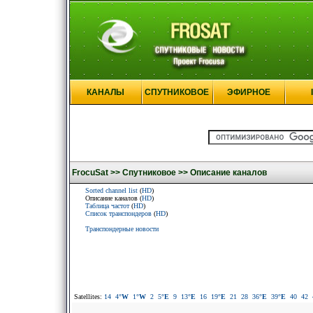
КАНАЛЫ
СПУТНИКОВОЕ
ЭФИРНОЕ
FrocuSat >>
Спутниковое >>
Описание каналов
Sorted channel list
(
HD
)
Описание каналов (
HD
)
Таблица частот
(
HD
)
Список транспондеров
(
HD
)
Транспондерные новости
Satellites:
14
4
°W
1
°W
2
5
°E
9
13
°E
16
19
°E
21
28
36
°E
39
°E
40
42