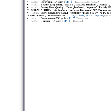
'Галичина HD'
ушёл с
11140 H
[05.01.24]
[
forums.frocus.biz
, Vladislav
]
'5 канал (Украина)', 'Эко ТВ', 'MiLady Television', 'NATALI'
[01.01.24]
'Beauty Trust Quality', 'Голос Донбасса', 'Караван', 'Pershiy
[01.01.24]
'SUSPILNE SPORT', 'UA: Донбас', 'UA:Радио Культура', 'UA:Украинское
Пакет с каналами
'8 канал (Украина)', 'Black Sea TV', 'BTQ (B
[16.11.23]
'СВАРОЖИЧИ', 'Телевсесвит'
на
11427 H, sr 26666, fec 3/4, открыто
[
flysat.c
'Возрождение.TV'
ушёл с
11175 H
[16.08.23]
[
flysat.com
]
'Прямой HD'
ушёл с
11140 H
[18.07.23]
[
flysat.com
]