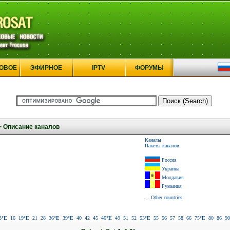
ОВОЕ
ЭФИРНОЕ
IPTV
ФОРУМЫ
>
Описание каналов
Каналы
Пакеты каналов
Россия
Украина
Молдавия
Румыния
... Other countries
3
°E
16
19
°E
21
28
36
°E
39
°E
40
42
45
46
°E
49
51
52
53
°E
55
56
57
58
66
75
°E
80
86
90