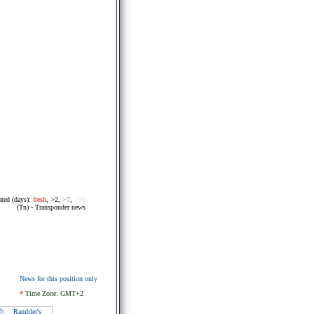
ated (days):
fresh
,
>2
,
>7
,
>30
(Tn) - Transponder news
News for this position only
*
Time Zone: GMT+2