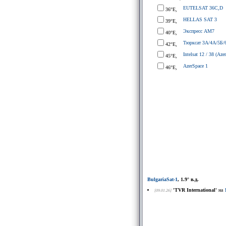
EUTELSAT 36C,D
36°E,
HELLAS SAT 3
39°E,
Экспресс АМ7
40°E,
Тюрксат 3A/4A/5Б/
42°E,
Intelsat 12 / 38 (Azer
45°E,
AzerSpace 1
46°E,
BulgariaSat-1
, 1.9° в.д.
'TVR International'
на
[09.01.26]