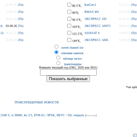
01.07.26
(Tn)
КазСат-2
27.12.14
(Tn)
86.5°E,
12.09.25
(Tn)
ЯМАЛ 401
27.02.26
(Tn)
90°E,
28.01.26
(Tn)
ЭКСПРЕСС 103
05.07.22
(Tn)
96.5°E,
6A
03.08.26
(Tn)
ЭКСПРЕСС АМУ3
29.06.22
(Tn)
103°E,
-2)
06.12.25
(Tn)
ASIASAT 4
19.06.22
(Tn)
122.2°E,
31.05.26
(Tn)
ЭКСПРЕСС AM5
12.03.26
(Tn)
140°E,
sorted channel list
описание каналов
таблица частот
транспондеры
Впишите текущий год (1961, 2026 или 3051)
*sat upd
ТРАНСПОНДЕРНЫЕ НОВОСТИ
12168 V, sr 30000, fec 2/3, DVB-S2 / 8PSK, HEVC / SD, открыто
[
frocus.net
]