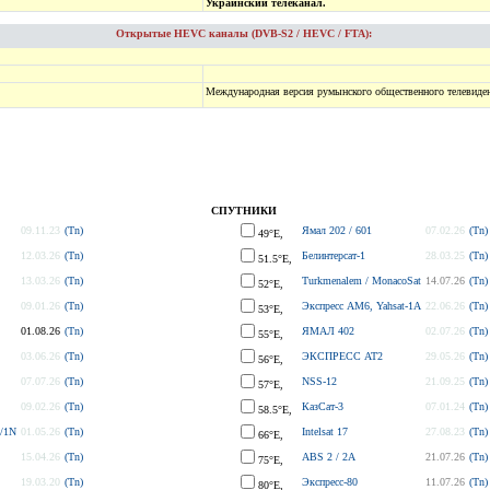
Украинский телеканал.
Открытые HEVC каналы (DVB-S2 / HEVC / FTA):
Международная версия румынского общественного телевиде
СПУТНИКИ
09.11.23
(Tn)
Ямал 202 / 601
07.02.26
(Tn)
49°E,
12.03.26
(Tn)
Белинтерсат-1
28.03.25
(Tn)
51.5°E,
13.03.26
(Tn)
Turkmenalem / MonacoSat
14.07.26
(Tn)
52°E,
09.01.26
(Tn)
Экспресс AM6, Yahsat-1A
22.06.26
(Tn)
53°E,
01.08.26
(Tn)
ЯМАЛ 402
02.07.26
(Tn)
55°E,
03.06.26
(Tn)
ЭКСПРЕСС АТ2
29.05.26
(Tn)
56°E,
07.07.26
(Tn)
NSS-12
21.09.25
(Tn)
57°E,
09.02.26
(Tn)
КазСат-3
07.01.24
(Tn)
58.5°E,
/1N
01.05.26
(Tn)
Intelsat 17
27.08.23
(Tn)
66°E,
15.04.26
(Tn)
ABS 2 / 2A
21.07.26
(Tn)
75°E,
19.03.20
(Tn)
Экспресс-80
11.07.26
(Tn)
80°E,