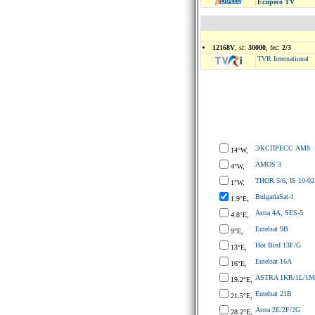
Еспресо TV
12168V
, sr:
30000
, fec:
2/3
TVR International
ЭКСПРЕСС АМ8
14°W,
AMOS 3
4°W,
THOR 5/6, IS 10-02
1°W,
BulgariaSat-1
1.9°E,
Astra 4A, SES-5
4.8°E,
Eutelsat 9B
9°E,
Hot Bird 13F/G
13°E,
Eutelsat 16A
16°E,
ASTRA 1KR/1L/1M
19.2°E,
Eutelsat 21B
21.5°E,
Astra 2E/2F/2G
28.2°E,