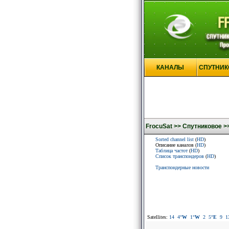
КАНАЛЫ
СПУТНИК
FrocuSat >>
Спутниковое >
Sorted channel list
(
HD
)
Описание каналов (
HD
)
Таблица частот
(
HD
)
Список транспондеров
(
HD
)
Транспондерные новости
Satellites:
14
4
°W
1
°W
2
5
°E
9
1