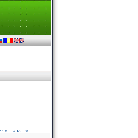
°E
96
103
122
140