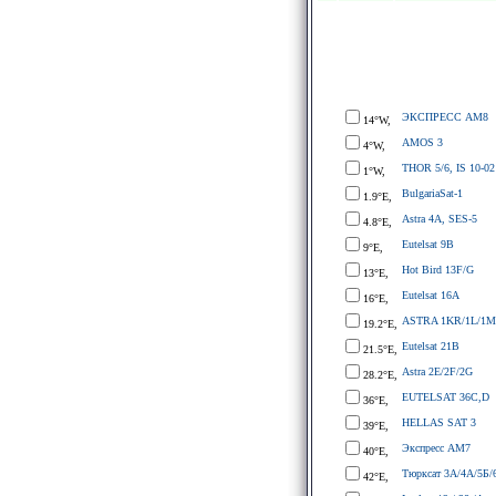
ЭКСПРЕСС АМ8
14°W,
AMOS 3
4°W,
THOR 5/6, IS 10-02
1°W,
BulgariaSat-1
1.9°E,
Astra 4A, SES-5
4.8°E,
Eutelsat 9B
9°E,
Hot Bird 13F/G
13°E,
Eutelsat 16A
16°E,
ASTRA 1KR/1L/1M
19.2°E,
Eutelsat 21B
21.5°E,
Astra 2E/2F/2G
28.2°E,
EUTELSAT 36C,D
36°E,
HELLAS SAT 3
39°E,
Экспресс АМ7
40°E,
Тюрксат 3A/4A/5Б/
42°E,