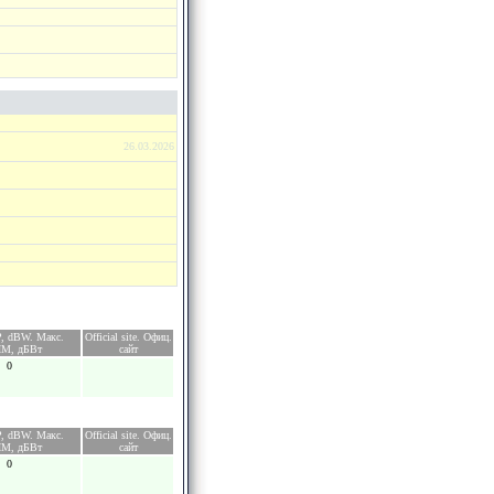
26.03.2026
, dBW. Макс.
Official site. Офиц.
М, дБВт
сайт
0
, dBW. Макс.
Official site. Офиц.
М, дБВт
сайт
0