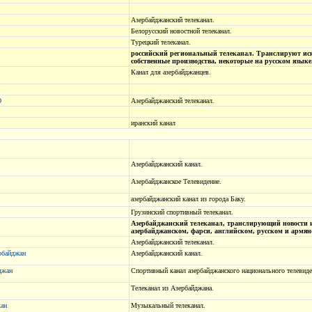
Азербайджанский телеканал.
Белорусский новостной телеканал.
Турецкий телеканал.
российский региональный телеканал. Транслируют ис
собственные производства, некоторые на русском языке
Канал для азербайджанцев.
D
Азербайджанский телеканал.
иранский канал
Азербайджанский канал.
Азербайджанское Телевидение.
азербайджанский канал из города Баку.
Грузинский спортивный телеканал.
Азербайджанский телеканал, транслирующий новости и
азербайджанском, фарси, английском, русском и армян
Азербайджанский телеканал.
рбайджан
Азербайджанский канал.
джан
Спортивный канал азербайджанского национального телевиде
Телеканал из Азербайджана.
ан
Музыкальный телеканал.