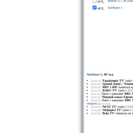
Intelsat 12 / 38 (Azer
45°E,
AzerSpace 1
46°E,
AzerSpace 1
, 46° в.д.
'Equalympic TV'
ушёл
[24.03.26]
'Qartuli Arkhi', 'Trialet
[28.02.26]
'BRT 1 HD'
появился н
[28.02.26]
'BAKU TV'
ушёл с
111
[29.01.26]
Пакет с каналами
'BBC N
[26.11.25]
'Первый канал Европа
[20.11.25]
Пакет с каналами
'BBC N
[28.09.25]
открыто
[
flysat.com
]
'NEXT TV'
ушёл с
111
[05.08.25]
'Objieqtivi TV'
ушёл с
[19.04.25]
'Baki TV'
появился на
[01.03.25]