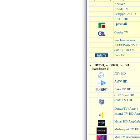
ANEWZ
BAKU TV
Беларусь 24 HD
BRT 1 HD
Грозный
GunAz TV
Iran International
NAXCIVAN TV H
OMID E IRAN
Pars TV
11175H
, sr:
30000
, fec:
3/4
(AzerSpace-1)
ATV HD
AzTV HD
Baku TV HD
CBC Sport HD
CBC TV HD
Dunya TV (Азер.)
Ictimai TV HD Азе
Idman HD Азербай
Medeniyyet TV HD
Muz TV Азербайдж