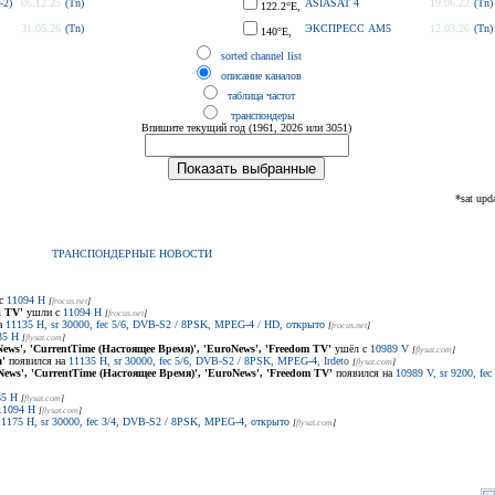
-2)
06.12.25
(Tn)
ASIASAT 4
19.06.22
(Tn)
122.2°E,
31.05.26
(Tn)
ЭКСПРЕСС AM5
12.03.26
(Tn)
140°E,
sorted channel list
описание каналов
таблица частот
транспондеры
Впишите текущий год (1961, 2026 или 3051)
*sat upd
ТРАНСПОНДЕРНЫЕ НОВОСТИ
 с
11094 H
[
frocus.net
]
i TV'
ушли с
11094 H
[
frocus.net
]
а
11135 H, sr 30000, fec 5/6, DVB-S2 / 8PSK, MPEG-4 / HD, открыто
[
frocus.net
]
35 H
[
flysat.com
]
ews', 'CurrentTime (Настоящее Время)', 'EuroNews', 'Freedom TV'
ушёл с
10989 V
[
flysat.com
]
'
появился на
11135 H, sr 30000, fec 5/6, DVB-S2 / 8PSK, MPEG-4, Irdeto
[
flysat.com
]
ews', 'CurrentTime (Настоящее Время)', 'EuroNews', 'Freedom TV'
появился на
10989 V, sr 9200, f
35 H
[
flysat.com
]
11094 H
[
flysat.com
]
11175 H, sr 30000, fec 3/4, DVB-S2 / 8PSK, MPEG-4, открыто
[
flysat.com
]