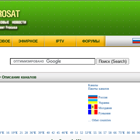
ОВОЕ
ЭФИРНОЕ
IPTV
ФОРУМЫ
>
Описание каналов
Каналы
Пакеты каналов
Россия
Украина
Молдавия
Румыния
... Other countries
3
°E
16
19
°E
21
28
36
°E
39
°E
40
42
45
46
°E
49
51
52
53
°E
55
56
57
58
66
75
°E
80
86
90