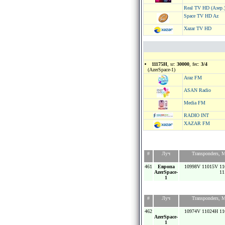
Real TV HD (Азер.
Space TV HD Az
Xazar TV HD
11175H
, sr:
30000
, fec:
3/4
(AzerSpace-1)
Araz FM
ASAN Radio
Media FM
RADIO INT
XAZAR FM
#
Луч
Transponders,
461
Европа
10998V 11015V 11
AzerSpace-
11
1
#
Луч
Transponders,
462
10974V 11024H 11
AzerSpace-
1