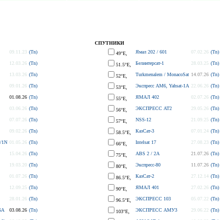
СПУТНИКИ
09.11.23
(Tn)
Ямал 202 / 601
07.02.26
(Tn)
49°E,
12.03.26
(Tn)
Белинтерсат-1
28.03.25
(Tn)
51.5°E,
13.03.26
(Tn)
Turkmenalem / MonacoSat
14.07.26
(Tn)
52°E,
09.01.26
(Tn)
Экспресс AM6, Yahsat-1A
22.06.26
(Tn)
53°E,
01.08.26
(Tn)
ЯМАЛ 402
02.07.26
(Tn)
55°E,
03.06.26
(Tn)
ЭКСПРЕСС АТ2
29.05.26
(Tn)
56°E,
07.07.26
(Tn)
NSS-12
21.09.25
(Tn)
57°E,
09.02.26
(Tn)
КазСат-3
07.01.24
(Tn)
58.5°E,
/1N
01.05.26
(Tn)
Intelsat 17
27.08.23
(Tn)
66°E,
15.04.26
(Tn)
ABS 2 / 2A
21.07.26
(Tn)
75°E,
19.03.20
(Tn)
Экспресс-80
11.07.26
(Tn)
80°E,
01.07.26
(Tn)
КазСат-2
27.12.14
(Tn)
86.5°E,
12.09.25
(Tn)
ЯМАЛ 401
27.02.26
(Tn)
90°E,
28.01.26
(Tn)
ЭКСПРЕСС 103
05.07.22
(Tn)
96.5°E,
6A
03.08.26
(Tn)
ЭКСПРЕСС АМУ3
29.06.22
(Tn)
103°E,