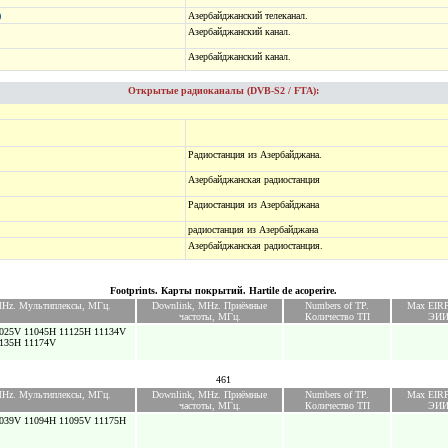
)
Азербайджанский телеканал.
Азербайджанский канал.
Азербайджанский канал.
Открытые радиоканалы (DVB-S2 / FTA):
Радиостанция из Азербайджана.
Азербайджанская радиостанция
Радиостанция из Азербайджана
радиостанция из Азербайджана
Азербайджанская радиостанция.
Footprints. Карты покрытий. Hartile de acoperire.
 MHz. Мультиплексы, МГц.
Downlink, MHz. Приёмные
Numbers of TP.
Max EIRP
частоты, МГц.
Количество ТП
ЭИИ
025V 11045H 11125H 11134V
135H 11174V
461
 MHz. Мультиплексы, МГц.
Downlink, MHz. Приёмные
Numbers of TP.
Max EIRP
частоты, МГц.
Количество ТП
ЭИИ
039V 11094H 11095V 11175H