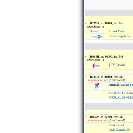
11175H
, sr:
30000
, fec:
3/4
(AzerSpace-1)
Ictimai Radio
Radio Respublika
11094H
, sr:
30000
, fec:
5/6
(AzerSpace-1)
1 TV (Грузия)
11135H
, sr:
30000
, fec:
5/6
Европейский луч
(AzerSpace-1)
Первый канал Е
VIRTUAL SPORTS
VIRTUAL SPORTS
11025V
, sr:
12700
, fec:
5/6
Европейский луч
(AzerSpace-1)
ARB 24 HD
ARB Gunesh HD