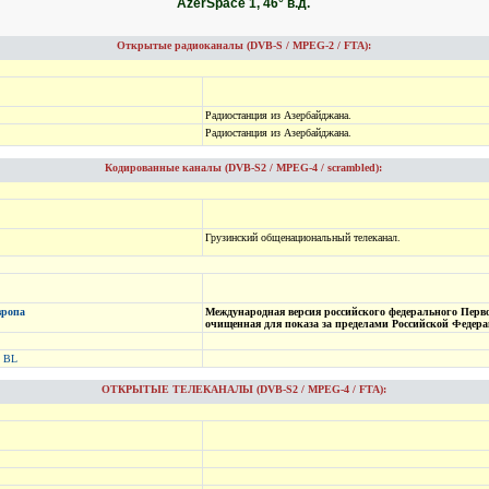
AzerSpace 1, 46° в.д.
Открытые радиоканалы (DVB-S / MPEG-2 / FTA):
Радиостанция из Азербайджана.
Радиостанция из Азербайджана.
Кодированные каналы (DVB-S2 / MPEG-4 / scrambled):
Грузинский общенациональный телеканал.
вропа
Международная версия российского федерального Перв
очищенная для показа за пределами Российской Федера
 BL
ОТКРЫТЫЕ ТЕЛЕКАНАЛЫ (DVB-S2 / MPEG-4 / FTA):