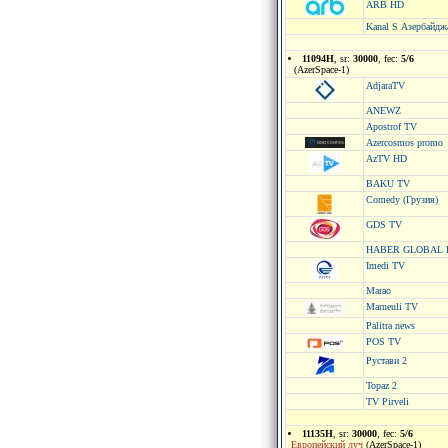
ARB HD
Kanal S Азербайдж
11094H
, sr:
30000
, fec:
5/6
(AzerSpace-1)
AdjaraTV
ANEWZ
Apostrof TV
Azercosmos promo
AzTV HD
BAKU TV
Comedy (Грузия)
GDS TV
HABER GLOBAL 
Imedi TV
Marao
Marneuli TV
Palitra news
POS TV
Рустави 2
Topaz 2
TV Pirveli
11135H
, sr:
30000
, fec:
5/6
Европейский луч
(AzerSpace-1)