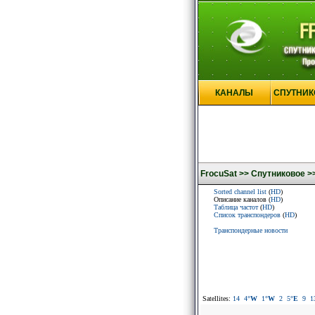
КАНАЛЫ
СПУТНИК
FrocuSat >>
Спутниковое >
Sorted channel list
(
HD
)
Описание каналов (
HD
)
Таблица частот
(
HD
)
Список транспондеров
(
HD
)
Транспондерные новости
Satellites:
14
4
°W
1
°W
2
5
°E
9
1