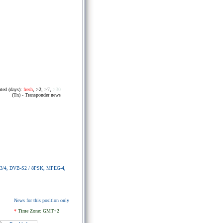
ated (days):
fresh
,
>2
,
>7
,
>30
(Tn) - Transponder news
ec 3/4, DVB-S2 / 8PSK, MPEG-4,
News for this position only
*
Time Zone: GMT+2