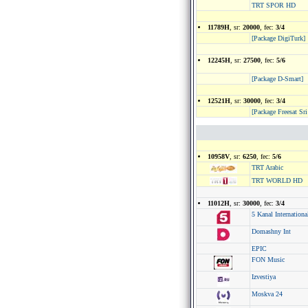
TRT SPOR HD
11789H
, sr:
20000
, fec:
3/4
[Package DigiTurk]
12245H
, sr:
27500
, fec:
5/6
[Package D-Smart]
12521H
, sr:
30000
, fec:
3/4
[Package Freesat Sr
10958V
, sr:
6250
, fec:
5/6
TRT Arabic
TRT WORLD HD
11012H
, sr:
30000
, fec:
3/4
5 Kanal Internationa
Domashny Int
EPIC
FON Music
Izvestiya
Moskva 24