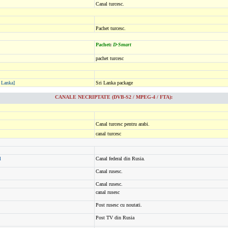
Canal turcesc.
Pachet turcesc.
Pachet
:
D-Smart
pachet turcesc
i Lanka]
Sri Lanka package
CANALE NECRIPTATE (DVB-S2 / MPEG-4 / FTA):
Canal turcesc pentru arabi.
canal turcesc
l
Canal federal din Rusia.
Canal rusesc.
Canal rusesc.
canal rusesc
Post rusesc cu noutati.
Post TV din Rusia