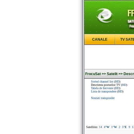
CANALE
TV SAT
FrocuSat >>
Satelit >>
Descri
Sorted channel list
(
HD
)
Descrierea posturilor TV (
HD
)
Tabela de frecvente
(
HD
)
Lista de transpondere
(
HD
)
Noutati transponder
Satellites:
14
4
°W
1
°W
2
5
°E
9
1