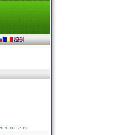
°E
96
103
122
140