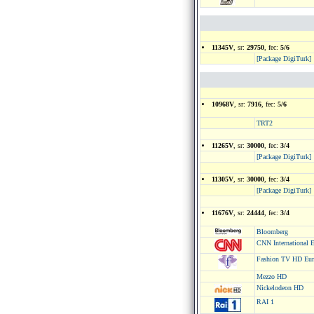
11345V
, sr:
29750
, fec:
5/6
[Package DigiTurk]
10968V
, sr:
7916
, fec:
5/6
TRT2
11265V
, sr:
30000
, fec:
3/4
[Package DigiTurk]
11305V
, sr:
30000
, fec:
3/4
[Package DigiTurk]
11676V
, sr:
24444
, fec:
3/4
Bloomberg
CNN International 
Fashion TV HD Eur
Mezzo HD
Nickelodeon HD
RAI 1