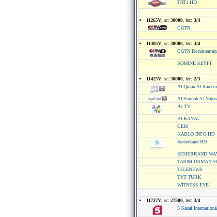
TRT1 HD
11265V
, sr:
30000
, fec:
3/4
CGTN
11305V
, sr:
30000
, fec:
3/4
CGTN Documentar
SOMINE KEYFI
11425V
, sr:
30000
, fec:
2/3
Al Quran Al Karee
Al Sunnah Al Naba
As TV
BI KANAL
CEM
KABLO INFO HD
Semerkand HD
SEMERKAND WA
TARIM ORMAN E
TELENEWS
TYT TURK
WITNESS EYE
11727V
, sr:
27500
, fec:
3/4
5 Kanal Internationa