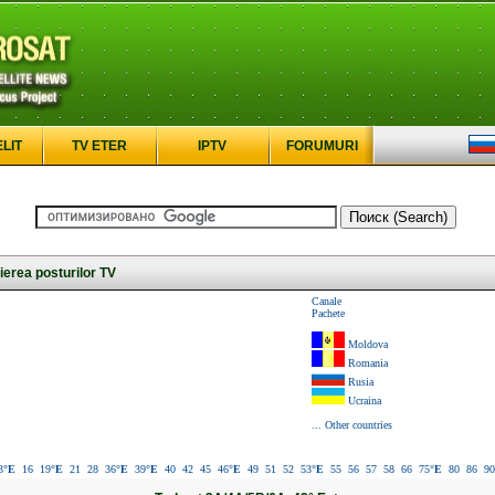
ELIT
TV ETER
IPTV
FORUMURI
erea posturilor TV
Canale
Pachete
Moldova
Romania
Rusia
Ucraina
... Other countries
3
°E
16
19
°E
21
28
36
°E
39
°E
40
42
45
46
°E
49
51
52
53
°E
55
56
57
58
66
75
°E
80
86
90