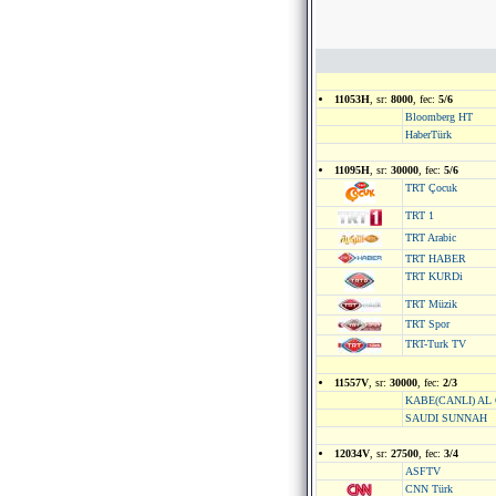
11053H
, sr:
8000
, fec:
5/6
Bloomberg HT
HaberTürk
11095H
, sr:
30000
, fec:
5/6
TRT Çocuk
TRT 1
TRT Arabic
TRT HABER
TRT KURDi
TRT Müzik
TRT Spor
TRT-Turk TV
11557V
, sr:
30000
, fec:
2/3
KABE(CANLI) AL
SAUDI SUNNAH
12034V
, sr:
27500
, fec:
3/4
ASFTV
CNN Türk