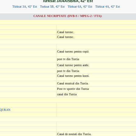
Turksat 3A/4A/5B/6A, 42° Est
Türksat 3A, 42° Est
Turksat 5B, 42° Est
Türksat 6A, 42° Est
Türksat 4A, 42° Est
CANALE NECRIPTATE (DVB-S / MPEG-2 / FTA):
Canal turcesc.
Canal turcesc.
Canal turcesc pentru copii
post tv din Turcia
Canal turcesc pentru arabi.
post tv din Turcia
Canal turcesc pentru kurzi.
Canal muzical din Turcia.
Post tv sportiv din Turcia
canal din Turcia
 QURAN
Canal de noutati din Turcia.