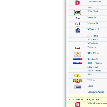
Domashny Int
EPIC
FON Music
Izvestiya
Moskva 24
NTV-mir +0
NTV-Pravo
NTV-Serial
NTV-Style
Peretz int
REN TV Int
Rossiya-24
RTR – Planeta
START Air
START World
STSi
TNT Int
Umka
Unknown Russia
11747H
, sr:
27500
, fec:
2/3
5 Kanal Internationa