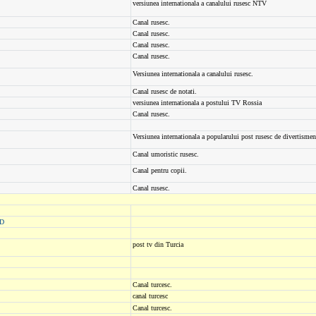
versiunea internationala a canalului rusesc NTV
Canal rusesc.
Canal rusesc.
Canal rusesc.
Canal rusesc.
Versiunea internationala a canalului rusesc.
Canal rusesc de notati.
versiunea internationala a postului TV Rossia
Canal rusesc.
Versiunea internationala a popularului post rusesc de divertisme
Canal umoristic rusesc.
Canal pentru copii.
Canal rusesc.
HD
post tv din Turcia
Canal turcesc.
canal turcesc
Canal turcesc.