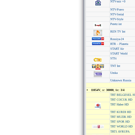
NTV-mir +0
NTV-Pravo
NTV-Serial
NTV-Style
Peretz int
REN TV Int
Rossiya-24
RTR – Planeta
START Air
START World
STSi
TNT Int
Umka
Unknown Russia
11054V
, sr:
30000
, fec:
3/4
TRT BELGESEL 
TRT COCUK HD
TRT Haber HD
TRT KURDI HD
TRT MUZIK HD
TRT SPOR HD
TRT WORLD HD
TRT1 AVRUPA