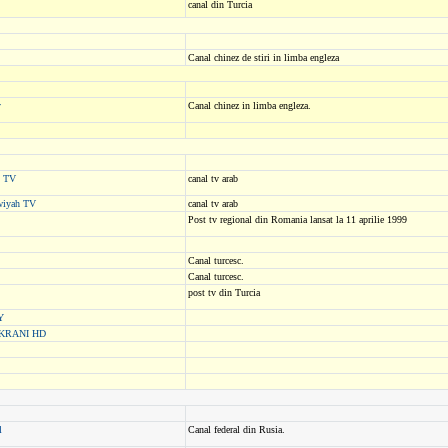
canal din Turcia
Canal chinez de stiri in limba engleza
y
Canal chinez in limba engleza.
m TV
canal tv arab
wiyah TV
canal tv arab
Post tv regional din Romania lansat la 11 aprilie 1999
Canal turcesc.
Canal turcesc.
post tv din Turcia
Y
KRANI HD
l
Canal federal din Rusia.