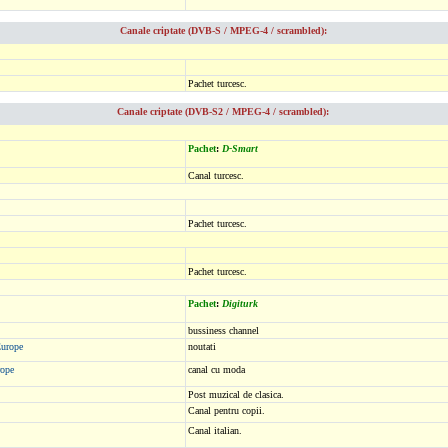
Canale criptate (DVB-S / MPEG-4 / scrambled):
Pachet turcesc.
Canale criptate (DVB-S2 / MPEG-4 / scrambled):
Pachet
:
D-Smart
Canal turcesc.
Pachet turcesc.
Pachet turcesc.
Pachet
:
Digiturk
bussiness channel
Europe
noutati
ope
canal cu moda
Post muzical de clasica.
Canal pentru copii.
Canal italian.