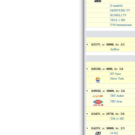
D anadolu
EKINTURK TV
RUMELI TV
TELE 1 HD
TV8 International
11557V
, sr:
30000
, fec:
2/3
AirBox
11053H
, sr:
8000
, fec:
5/6
HT Spor
Show Turk
11095H
, sr:
30000
, fec:
5/6
TRT Arabic
TRT Avaz
11345V
, sr:
29750
, fec:
5/6
TJK tv HD
11425V
, sr:
30000
, fec:
2/3
24 KZ