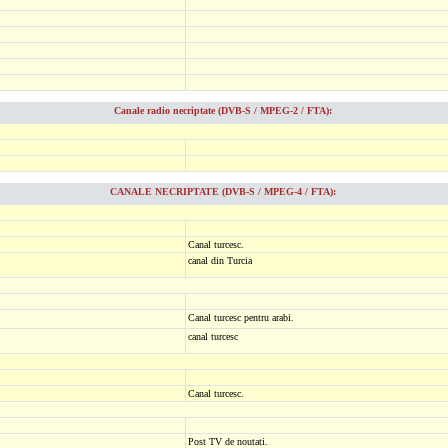
Canale radio necriptate (DVB-S / MPEG-2 / FTA):
CANALE NECRIPTATE (DVB-S / MPEG-4 / FTA):
Canal turcesc.
canal din Turcia
Canal turcesc pentru arabi.
canal turcesc
Canal turcesc.
Post TV de noutati.