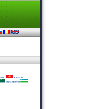
ания
Киргизия
Туркменистан