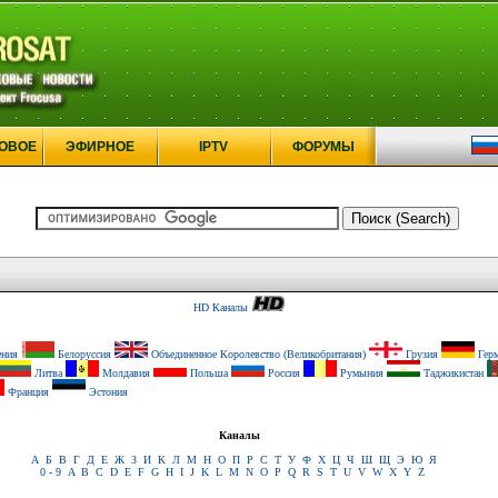
ОВОЕ
ЭФИРНОЕ
IPTV
ФОРУМЫ
HD Каналы
ния
Белоруссия
Объединенное Королевство (Великобритания)
Грузия
Герм
Литва
Молдавия
Польша
Россия
Румыния
Таджикистан
Франция
Эстония
Каналы
А
Б
В
Г
Д
Е
Ж
З
И
К
Л
М
Н
О
П
Р
С
Т
У
Ф
Х
Ц
Ч
Ш
Щ
Э
Ю
Я
0 - 9
A
B
C
D
E
F
G
H
I
J
K
L
M
N
O
P
Q
R
S
T
U
V
W
X
Y
Z