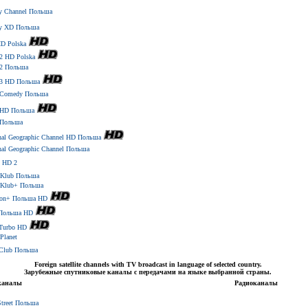
y Channel Польша
ey XD Польша
HD Polska
2 HD Polska
2 Польша
3 HD Польша
Comedy Польша
HD Польша
Польша
nal Geographic Channel HD Польша
nal Geographic Channel Польша
 HD 2
 Klub Польша
 Klub+ Польша
toon+ Польша HD
Польша HD
Turbo HD
Planet
Club Польша
Foreign satellite channels with TV broadcast in language of selected country.
Зарубежные спутниковые каналы c передачами на языке выбранной страны.
каналы
Радиоканалы
Street Польша