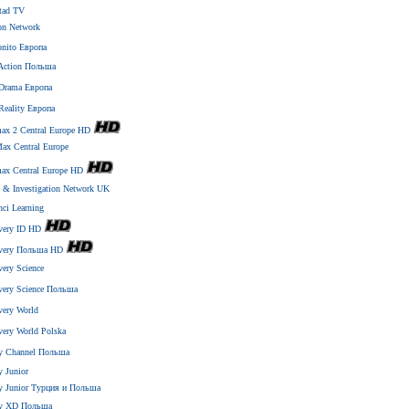
tad TV
on Network
onito Европа
Action Польша
Drama Европа
eality Европа
ax 2 Central Europe HD
ax Central Europe
ax Central Europe HD
 & Investigation Network UK
nci Learning
very ID HD
overy Польша HD
very Science
very Science Польша
very World
very World Polska
y Channel Польша
y Junior
y Junior Турция и Польша
ey XD Польша