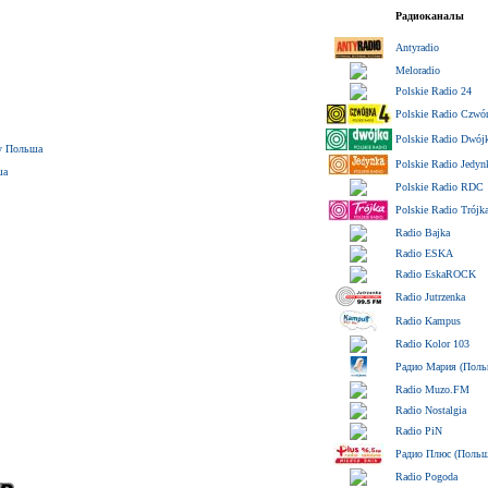
Радиоканалы
Antyradio
Meloradio
Polskie Radio 24
Polskie Radio Czwó
Polskie Radio Dwój
ly Польша
Polskie Radio Jedyn
ша
Polskie Radio RDC
Polskie Radio Trójk
Radio Bajka
Radio ESKA
Radio EskaROCK
Radio Jutrzenka
Radio Kampus
Radio Kolor 103
Радио Мария (Поль
Radio Muzo.FM
Radio Nostalgia
Radio PiN
Радио Плюс (Польш
Radio Pogoda