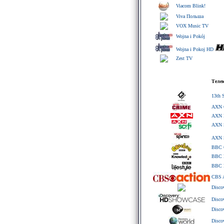
Viacom Blink!
Viva Польша
VOX Music TV
Wojna i Pokój
Wojna i Pokoj HD
Zest TV
Теле
13th 
AXN 
AXN 
AXN 
AXN 
BBC C
BBC K
BBC L
CBS 
Disco
Disc
Disco
Disco