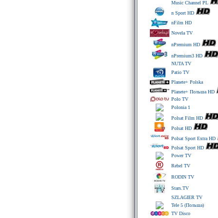
Music Channel PL
n Sport HD
nFilm HD
Novela TV
nPremium HD
nPremium3 HD
NUTA TV
Patio TV
Planete+ Polska
Planete+ Польша HD
Polo TV
Polonia 1
Polsat Film HD
Polsat HD
Polsat Sport Extra HD
Polsat Sport HD
Power TV
Rebel TV
RODIN TV
Stars.TV
SZLAGIER TV
Tele 5 (Польша)
TV Disco