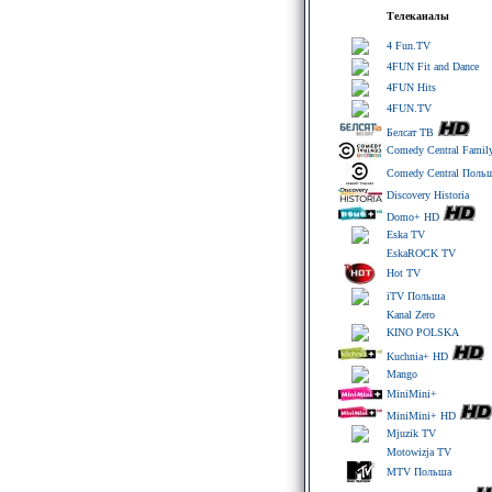
Телеканалы
4 Fun.TV
4FUN Fit and Dance
4FUN Hits
4FUN.TV
Белсат ТВ
Comedy Central Fami
Comedy Central Поль
Discovery Historia
Domo+ HD
Eska TV
EskaROCK TV
Hot TV
iTV Польша
Kanal Zero
KINO POLSKA
Kuchnia+ HD
Mango
MiniMini+
MiniMini+ HD
Mjuzik TV
Motowizja TV
MTV Польша