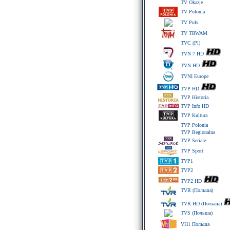
TV Okazje
TV Polonia
TV Puls
TV TRWAM
TVC (Pl)
TVN 7 HD
TVN HD
TVNI Europe
TVP HD
TVP Historia
TVP Info HD
TVP Kultura
TVP Polonia
TVP Regionalna
TVP Seriale
TVP Sport
TVP1
TVP2
TVP2 HD
TVR (Польша)
TVR HD (Польша)
TVS (Польша)
VH1 Польша