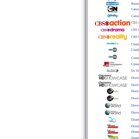
Bruns
Carto
Carto
CBS 
CBS 
CBS R
Cinem
CineM
Cinem
Crime
Da Vi
Disco
Disc
Disco
Disco
Disco
Disco
Disne
Disne
Disne
Disn