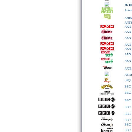
4K He
Anima
Anima
ANTE
AXN Ц
AXN 
AXN 
AXN 
AXN 
AXN S
AXN 
AXN 
AZ S
Baby
BBC C
BBC E
BBC
BBC
BBC 
BBC 
BBC K
BBC L