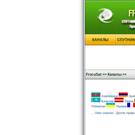
КАНАЛЫ
СПУТНИК
FrocuSat >>
Каналы >>
Азербайджан
Арме
Казахстан
Латвия
Узбекистан
Украина
... Other countries / Другие страны