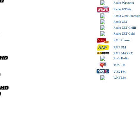
Radio Warszawa
Radio WAWA
Radio Złote Przeboje
Radio ZET
Radio ZET Chilli
Radio ZET Gold
RMF Classic
RMF FM
RMF MAXXX
Rock Radio
TOK FM
VOX FM
WNET.fm