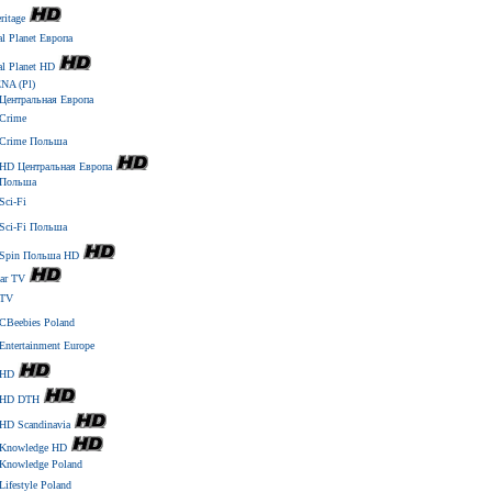
ritage
l Planet Европа
l Planet HD
NA (Pl)
ентральная Европа
Crime
Crime Польша
HD Центральная Европа
Польша
ci-Fi
Sci-Fi Польша
Spin Польша HD
tar TV
 TV
Beebies Poland
ntertainment Europe
 HD
 HD DTH
HD Scandinavia
Knowledge HD
nowledge Poland
ifestyle Poland