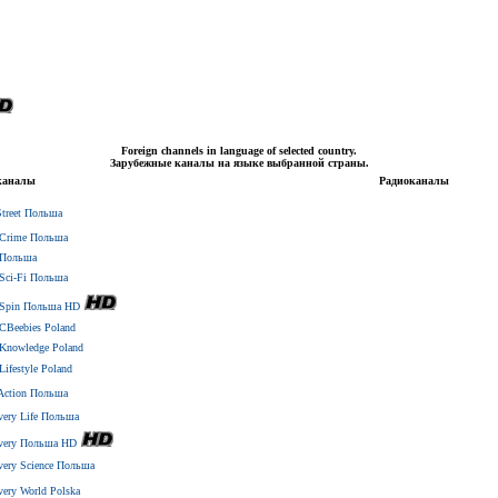
Foreign channels in language of selected country.
Зарубежные каналы на языке выбранной страны.
каналы
Радиоканалы
Street Польша
Crime Польша
Польша
Sci-Fi Польша
Spin Польша HD
Beebies Poland
nowledge Poland
ifestyle Poland
Action Польша
very Life Польша
overy Польша HD
very Science Польша
very World Polska