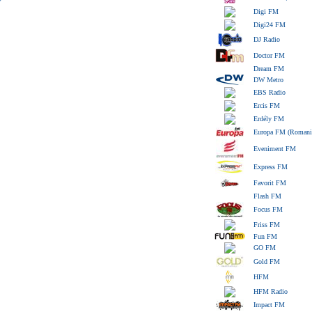
Digi FM
Digi24 FM
DJ Radio
Doctor FM
Dream FM
DW Metro
EBS Radio
Ercis FM
Erdély FM
Europa FM (Romani
Eveniment FM
Express FM
Favorit FM
Flash FM
Focus FM
Friss FM
Fun FM
GO FM
Gold FM
HFM
HFM Radio
Impact FM