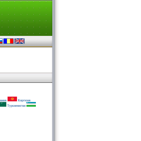
ания
Киргизия
Туркменистан