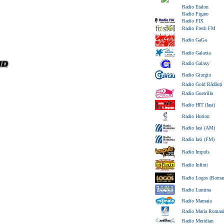
Radio Etalon
Radio Figaro
Radio FIX
Radio Fresh FM
Radio GaGa
Radio Galaxia
Radio Galaxy
Radio Giurgiu
Radio Gold Rădăuți
Radio Guerrilla
Radio HIT (Iași)
Radio Horion
Radio Iași (AM)
Radio Iasi (FM)
Radio Impuls
Radio Infinit
Radio Logos (Roman
Radio Lumina
Radio Mamaia
Radio Maria Roman
Radio Meridian