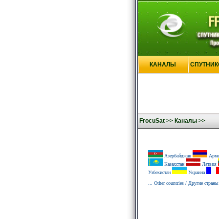
КАНАЛЫ
СПУТНИК
FrocuSat >>
Каналы >>
Азербайджан
Арме
Казахстан
Латвия
Узбекистан
Украина
... Other countries / Другие страны