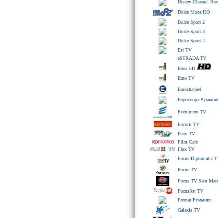
Disney Channel Ro
Dolce Mooz RO
Dolce Sport 2
Dolce Sport 3
Dolce Sport 4
Est TV
eSTRADA TV
Etno HD
Etno TV
Eurochannel
Евроспорт Румыни
Eveniment TV
Favorit TV
Feny TV
Film Cafe
Flux TV
Focus Diplomatic 
Focus TV
Focus TV Satu Mar
FocusSat TV
Freesat Румыния
Galaxia TV