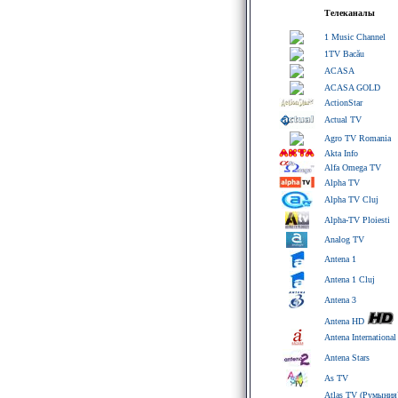
Телеканалы
1 Music Channel
1TV Bacău
ACASA
ACASA GOLD
ActionStar
Actual TV
Agro TV Romania
Akta Info
Alfa Omega TV
Alpha TV
Alpha TV Cluj
Alpha-TV Ploiesti
Analog TV
Antena 1
Antena 1 Cluj
Antena 3
Antena HD
Antena International
Antena Stars
As TV
Atlas TV (Румыния