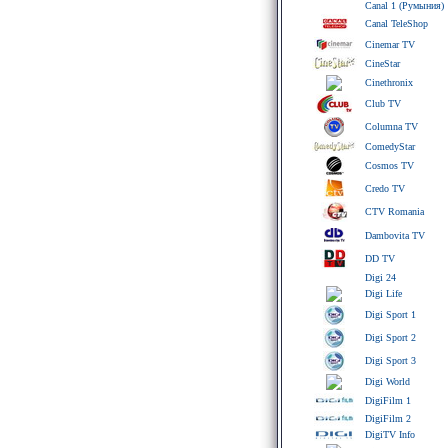
Canal 1 (Румыния)
Canal TeleShop
Cinemar TV
CineStar
Cinethronix
Club TV
Columna TV
ComedyStar
Cosmos TV
Credo TV
CTV Romania
Dambovita TV
DD TV
Digi 24
Digi Life
Digi Sport 1
Digi Sport 2
Digi Sport 3
Digi World
DigiFilm 1
DigiFilm 2
DigiTV Info