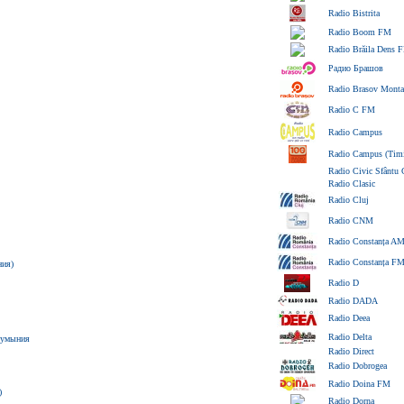
Radio Bistrita
Radio Boom FM
Radio Brăila Dens 
Радио Брашов
Radio Brasov Mont
Radio C FM
Radio Campus
Radio Campus (Timi
Radio Civic Sfântu 
Radio Clasic
Radio Cluj
Radio CNM
Radio Constanța A
Radio Constanța F
ния)
Radio D
Radio DADA
Radio Deea
Radio Delta
Румыния
Radio Direct
Radio Dobrogea
Radio Doina FM
)
Radio Dorna