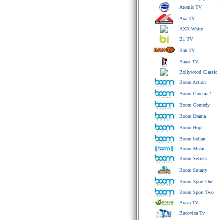
Atomic TV
Axa TV
AXN White
B1 TV
Bah TV
Banat TV
Bollywood Classic
Boom Action
Boom Cinema 1
Boom Comedy
Boom Drama
Boom Hop!
Boom Indian
Boom Music
Boom Secrets
Boom Smarty
Boom Sport One
Boom Sport Two
Brava TV
Bucovina Tv