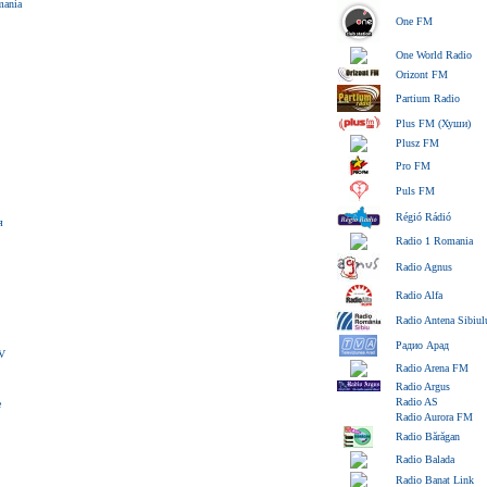
mania
One FM
One World Radio
Orizont FM
Partium Radio
Plus FM (Хуши)
Plusz FM
Pro FM
Puls FM
Régió Rádió
я
Radio 1 Romania
Radio Agnus
Radio Alfa
Radio Antena Sibiul
Радио Арад
TV
Radio Arena FM
Radio Argus
Radio AS
e
Radio Aurora FM
Radio Bărăgan
Radio Balada
Radio Banat Link