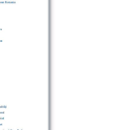
tean Romania
va
ия
lităţi
ural
cal
et