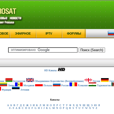
ОВОЕ
ЭФИРНОЕ
IPTV
ФОРУМЫ
HD Каналы
ния
Белоруссия
Объединенное Королевство (Великобритания)
Грузия
Герм
Литва
Молдавия
Польша
Россия
Румыния
Таджикистан
Франция
Эстония
Каналы
А
Б
В
Г
Д
Е
Ж
З
И
К
Л
М
Н
О
П
Р
С
Т
У
Ф
Х
Ц
Ч
Ш
Щ
Э
Ю
Я
0 - 9
A
B
C
D
E
F
G
H
I
J
K
L
M
N
O
P
Q
R
S
T
U
V
W
X
Y
Z