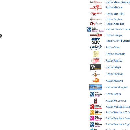
Radio Micul Samari
Radio Minisat
Radio Mix FM
Radio Neptun
Radio Nord Est
Radio Oltenia Craio
Radio Omega
Radio OMV Румын
Radio Orion
Radio Ortodoxia
Radio Paprika
Radio Piteşti
Radio Popular
Radio Prahova
Radio Reîntregirea
Radio Reșița
Radio Renașterea
Radio România Actua
Radio România Cult
Radio România Muzi
Radio România Sigh