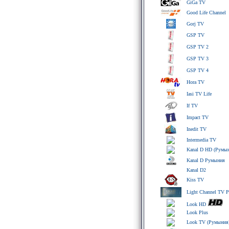
GiGa TV
Good Life Channel
Gorj TV
GSP TV
GSP TV 2
GSP TV 3
GSP TV 4
Hora TV
Iasi TV Life
If TV
Impact TV
Inedit TV
Intermedia TV
Kanal D HD (Румы
Kanal D Румыния
Kanal D2
Kiss TV
Light Channel TV 
Look HD
Look Plus
Look TV (Румыния