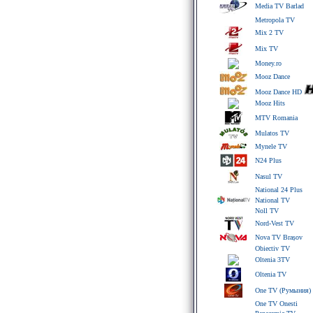
Media TV Barlad
Metropola TV
Mix 2 TV
Mix TV
Money.ro
Mooz Dance
Mooz Dance HD
Mooz Hits
MTV Romania
Mulatos TV
Mynele TV
N24 Plus
Nasul TV
National 24 Plus
National TV
Noll TV
Nord-Vest TV
Nova TV Brașov
Obiectiv TV
Oltenia 3TV
Oltenia TV
One TV (Румыния)
One TV Onesti