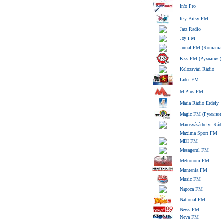
Info Pro
Itsy Bitsy FM
Jazz Radio
Joy FM
Jurnal FM (Romania
Kiss FM (Румыния)
Kolozsvári Rádió
Lider FM
M Plus FM
Mária Rádió Erdély
Magic FM (Румыни
Marosvásárhelyi Rád
Maxima Sport FM
MDI FM
Mesagerul FM
Metronom FM
Muntenia FM
Music FM
Napoca FM
National FM
News FM
Nova FM