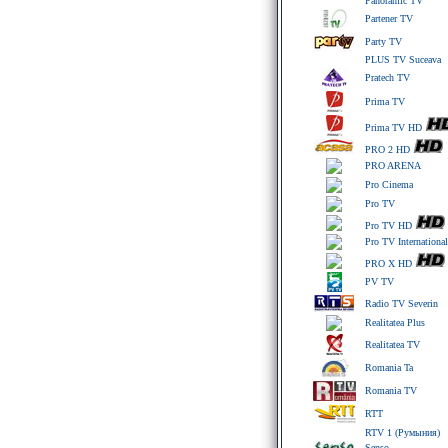
Panoramic TV
Partener TV
Party TV
PLUS TV Suceava
Pratech TV
Prima TV
Prima TV HD
PRO 2 HD
PRO ARENA
Pro Cinema
Pro TV
Pro TV HD
Pro TV International
PRO X HD
PV TV
Radio TV Severin
Realitatea Plus
Realitatea TV
Romania Ta
Romania TV
RTT
RTV 1 (Румыния)
Senso