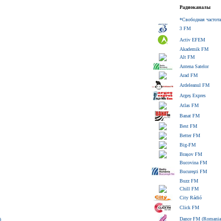
Радиоканалы
*Свободная частота
3 FM
Activ EFEM
Akademik FM
Alt FM
Antena Satelor
Arad FM
Ardeleanul FM
Argeș Expres
Atlas FM
Banat FM
Best FM
Better FM
Big-FM
Brașov FM
Bucovina FM
Bucureşti FM
Buzz FM
Chill FM
City Rádió
Click FM
Dance FM (Romania
)