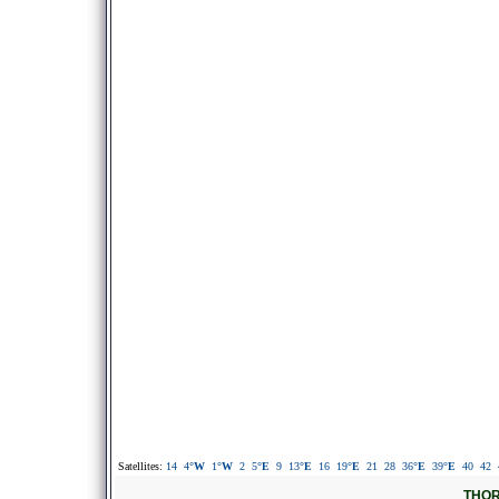
Satellites:
14
4
°W
1
°W
2
5
°E
9
13
°E
16
19
°E
21
28
36
°E
39
°E
40
42
THOR 