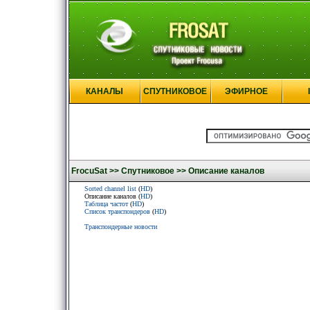
КАНАЛЫ
СПУТНИКОВОЕ
ЭФИРНОЕ
FrocuSat >>
Спутниковое >>
Описание каналов
Sorted channel list
(
HD
)
Описание каналов (
HD
)
Таблица частот
(
HD
)
Список транспондеров
(
HD
)
Транспондерные новости