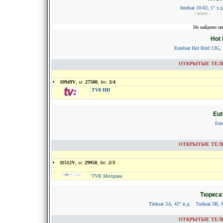
Intelsat 10-02, 1° з.д
- www -
Не найдено ни
Hot 
Eutelsat Hot Bird 13G, 
ОТКРЫТЫЕ ТЕЛЕКА
10949V
, sr:
27500
, fec:
3/4
TV8 HD
Eut
Eut
ОТКРЫТЫЕ ТЕЛЕКА
11512V
, sr:
29950
, fec:
2/3
TVR Молдова
Тюрксат
Türksat 3A, 42° в.д.
Turksat 5B, 4
ОТКРЫТЫЕ ТЕЛЕКА