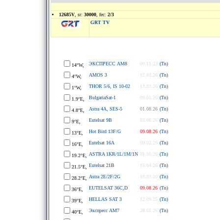
12685V
, sr:
30000
, fec:
2/3
GRT TV
ЭКСПРЕСС АМ8
09.11.23
(Tn)
14°W,
AMOS 3
12.03.26
(Tn)
4°W,
THOR 5/6, IS 10-02
13.03.26
(Tn)
1°W,
BulgariaSat-1
09.01.26
(Tn)
1.9°E,
Astra 4A, SES-5
01.08.26
(Tn)
4.8°E,
Eutelsat 9B
03.06.26
(Tn)
9°E,
Hot Bird 13F/G
09.08.26
(Tn)
13°E,
Eutelsat 16A
09.02.26
(Tn)
16°E,
ASTRA 1KR/1L/1M/1N
01.05.26
(Tn)
19.2°E,
Eutelsat 21B
15.04.26
(Tn)
21.5°E,
Astra 2E/2F/2G
19.03.20
(Tn)
28.2°E,
EUTELSAT 36C,D
09.08.26
(Tn)
36°E,
HELLAS SAT 3
12.09.25
(Tn)
39°E,
Экспресс АМ7
28.01.26
(Tn)
40°E,