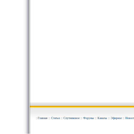
:
Главная
::
Статьи
::
Спутниковое
::
Форумы
::
Каналы
::
Эфирное
::
Новос