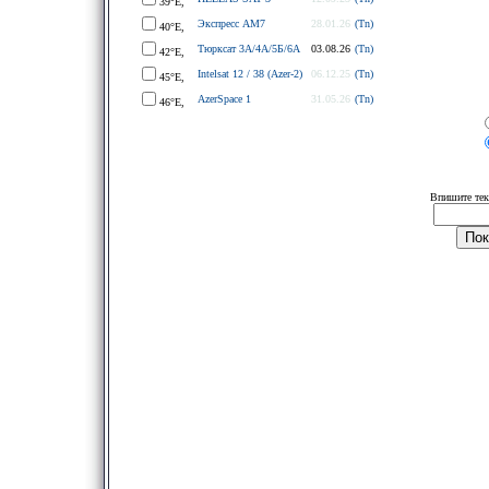
39°E,
Экспресс АМ7
28.01.26
(Tn)
40°E,
Тюрксат 3A/4A/5Б/6A
03.08.26
(Tn)
42°E,
Intelsat 12 / 38 (Azer-2)
06.12.25
(Tn)
45°E,
AzerSpace 1
31.05.26
(Tn)
46°E,
Впишите тек