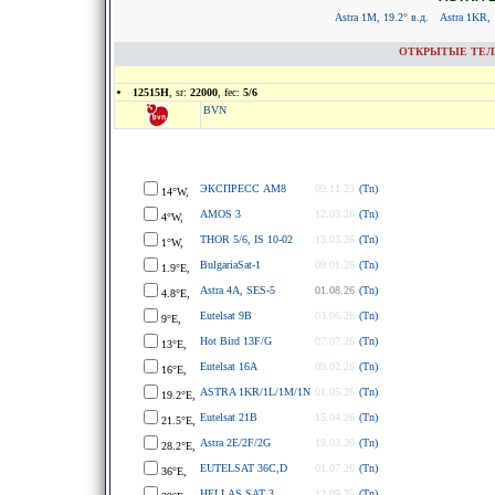
Astra 1M, 19.2° в.д.
Astra 1KR, 
ОТКРЫТЫЕ ТЕЛЕК
12515H
, sr:
22000
, fec:
5/6
BVN
ЭКСПРЕСС АМ8
09.11.23
(Tn)
14°W,
AMOS 3
12.03.26
(Tn)
4°W,
THOR 5/6, IS 10-02
13.03.26
(Tn)
1°W,
BulgariaSat-1
09.01.26
(Tn)
1.9°E,
Astra 4A, SES-5
01.08.26
(Tn)
4.8°E,
Eutelsat 9B
03.06.26
(Tn)
9°E,
Hot Bird 13F/G
07.07.26
(Tn)
13°E,
Eutelsat 16A
09.02.26
(Tn)
16°E,
ASTRA 1KR/1L/1M/1N
01.05.26
(Tn)
19.2°E,
Eutelsat 21B
15.04.26
(Tn)
21.5°E,
Astra 2E/2F/2G
19.03.20
(Tn)
28.2°E,
EUTELSAT 36C,D
01.07.26
(Tn)
36°E,
HELLAS SAT 3
12.09.25
(Tn)