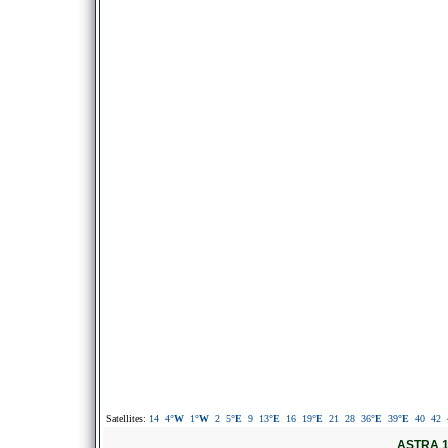
Satellites:
14
4
°W
1
°W
2
5
°E
9
13
°E
16
19
°E
21
28
36
°E
39
°E
40
42
ASTRA 1K