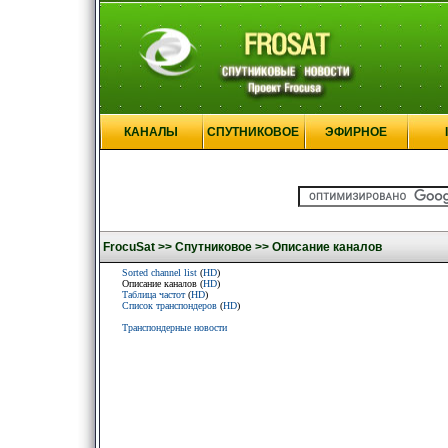
КАНАЛЫ
СПУТНИКОВОЕ
ЭФИРНОЕ
FrocuSat >>
Спутниковое >>
Описание каналов
Sorted channel list
(
HD
)
Описание каналов (
HD
)
Таблица частот
(
HD
)
Список транспондеров
(
HD
)
Транспондерные новости