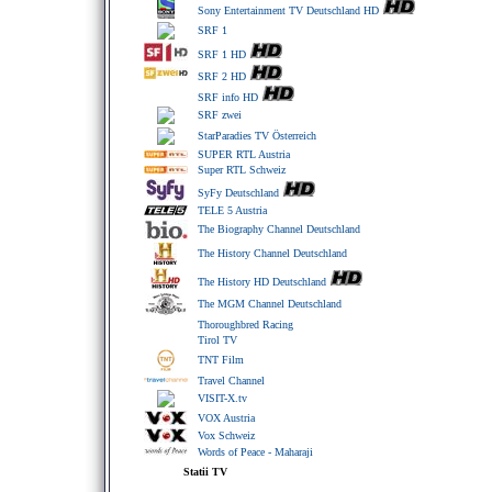
Sony Entertainment TV Deutschland HD
SRF 1
SRF 1 HD
SRF 2 HD
SRF info HD
SRF zwei
StarParadies TV Österreich
SUPER RTL Austria
Super RTL Schweiz
SyFy Deutschland
TELE 5 Austria
The Biography Channel Deutschland
The History Channel Deutschland
The History HD Deutschland
The MGM Channel Deutschland
Thoroughbred Racing
Tirol TV
TNT Film
Travel Channel
VISIT-X.tv
VOX Austria
Vox Schweiz
Words of Peace - Maharaji
Statii TV