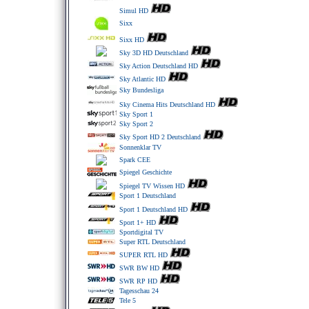
Simul HD
Sixx
Sixx HD
Sky 3D HD Deutschland
Sky Action Deutschland HD
Sky Atlantic HD
Sky Bundesliga
Sky Cinema Hits Deutschland HD
Sky Sport 1
Sky Sport 2
Sky Sport HD 2 Deutschland
Sonnenklar TV
Spark CEE
Spiegel Geschichte
Spiegel TV Wissen HD
Sport 1 Deutschland
Sport 1 Deutschland HD
Sport 1+ HD
Sportdigital TV
Super RTL Deutschland
SUPER RTL HD
SWR BW HD
SWR RP HD
Tagesschau 24
Tele 5