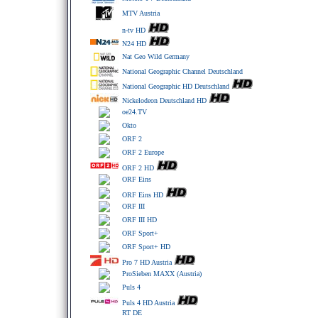
MTV Austria
n-tv HD
N24 HD
Nat Geo Wild Germany
National Geographic Channel Deutschland
National Geographic HD Deutschland
Nickelodeon Deutschland HD
oe24.TV
Okto
ORF 2
ORF 2 Europe
ORF 2 HD
ORF Eins
ORF Eins HD
ORF III
ORF III HD
ORF Sport+
ORF Sport+ HD
Pro 7 HD Austria
ProSieben MAXX (Austria)
Puls 4
Puls 4 HD Austria
RT DE