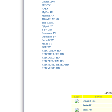
Greater Love
ZED TV
APEX
MyZen 4K
Museum 4K
TRAVEL XP 4K
TRT GENC
QSport HD
8 TV Uzb
Renessans TV
Dasturhon-TV
Sevimli TV
Milliy TV
ZOR TV
RED JUNIOR HD
RED THRILLER HD
RED DOCU. HD
RED PREMIUM HD
RED MUSIC RETRO HD
RED MUSIC HD
LINKU
Logo
Service
Dinamit FM
Poehali!
Ercis FM