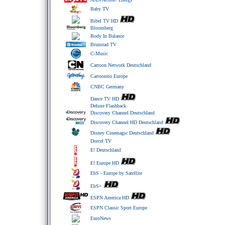
Baby TV
Bibel TV HD
Bloomberg
Body In Balance
Brunstad TV
C-Music
Cartoon Network Deutschland
Cartoonito Europe
CNBC Germany
Dance TV HD
Deluxe Flashback
Discovery Channel Deutschland
Discovery Channel HD Deutschland
Disney Cinemagic Deutschland
Dorcel TV
E! Deutschland
E! Europe HD
EbS - Europe by Satellite
EbS+
ESPN America HD
ESPN Classic Sport Europe
EuroNews