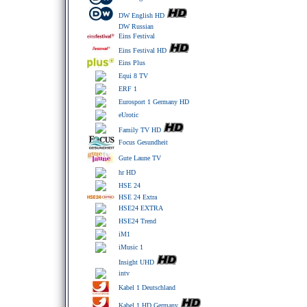
DW English HD
DW Russian
Eins Festival
Eins Festival HD
Eins Plus
Equi 8 TV
ERF 1
Eurosport 1 Germany HD
eUrotic
Family TV HD
Focus Gesundheit
Gute Laune TV
hr HD
HSE 24
HSE 24 Extra
HSE24 EXTRA
HSE24 Trend
iM1
iMusic 1
Insight UHD
intv
Kabel 1 Deutschland
Kabel 1 HD Germany