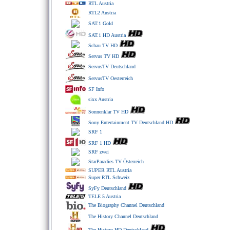
RTL Austria
RTL2 Austria
SAT.1 Gold
SAT.1 HD Austria
Schau TV HD
Servus TV HD
ServusTV Deutschland
ServusTV Oesterreich
SF Info
sixx Austria
Sonnenklar TV HD
Sony Entertainment TV Deutschland HD
SRF 1
SRF 1 HD
SRF zwei
StarParadies TV Österreich
SUPER RTL Austria
Super RTL Schweiz
SyFy Deutschland
TELE 5 Austria
The Biography Channel Deutschland
The History Channel Deutschland
The History HD Deutschland