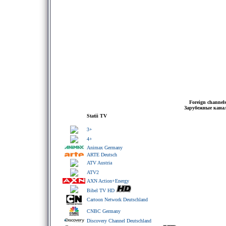
Foreign channels
Зарубежные кана
Statii TV
3+
4+
Animax Germany
ARTE Deutsch
ATV Austria
ATV2
AXN Action+Energy
Bibel TV HD
Cartoon Network Deutschland
CNBC Germany
Discovery Channel Deutschland