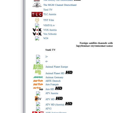
The MGM Channel Deutschland
Tirol TV
TLC Austria
TNT Film
VISIT-X.tv
VOX Austria
Vox Schweiz
W24
Foreign satellite channels wit
Зарубежные спутниковые канал
Statii TV
3+
4+
Animal Planet Europe
Animal Planet HD
Animax Germany
ARTE Deutsch
Arte Français
Arte HD
ATV Austria
ATV HD
ATV HD (Austria)
ATV2
AXN Action+Energy