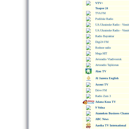
VTV+
Tuapse 24
TVA FM
Podilske Radio
UA:Ukrainske Radio - Vinni
UA:Ukrainske Radio - Vinni
Radio Bayraktar
Digi24 FM
Rodnoe radio
Mega HIT
Avtoradio Vladivostok
Avtoradio Tajikistan
Alau TV
Al Jazeera English
Accent TV
Drive FM
Radio Zum 3
Adana Koza TV
9 Volna
Atameken Business Chann
ABC News
Aastha TV International